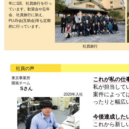
年に1回、社員旅行を行っ
ています。歓迎会や忘年
会、社員旅行に加え、
PLUS会(互助会)等も定期
的に行っています。
社員旅行
社員の声
東京事業所
これが私の仕
開発チーム
私が担当して
Sさん
案件によって
2020年入社
ったりと幅広
今後達成した
これから新し