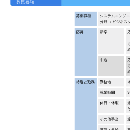
募集要項
募集職種
システムエンジニ
分野 ：ビジネス
応募
新卒
中途
待遇と勤務
勤務地
就業時間
休日・休暇
その他手当
賞与・昇給