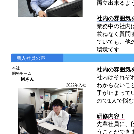
両立出来るよ
社内の雰囲気
業務中の社内
兼ねなく質問
ていても、他
環境です。
新入社員の声
本社
社内の雰囲気
開発チーム
社内はそれぞ
Mさん
わからないこ
2022年入社
手が止まって
ので1人で悩
研修内容！
先輩社員に、
うことができ