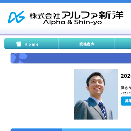
Ｈｏｍｅ
業務案内
20
働き
ぜひ
募