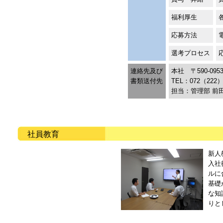
福利厚生
応募方法
選考プロセス
連絡先及び
本社 〒590-0
書類送付先
TEL：072（222）
担当：管理部 前田 
社員教育
新人
入社
ルに
基礎
な知
りと