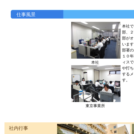
仕事風景
本社で
部、２
部がオ
います
部署の
１０年
ィスで
本社
や打ち
するメ
す。
東京事業所
社内行事